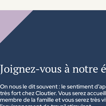
1999
- Création du département des prestations d
2004
-
Création du département hypothécaire 
2006
-
Création de l’Université Cloutier.
2007
-
Création de Groupe Cloutier Investissemen
2008
-
Création de Groupe Cloutier Avantages Soc
2012
-
Ouverture du centre financier de l’Outaoua
2016
-
Acquisition de Réseau Financier Proteck.
2021
-
Acquisition de Multi Courtage.
Joignez-vous à notre 
2025
- Groupe Cloutier devient Cloutier Groupe F
On nous le dit souvent : le sentiment d’
très fort chez Cloutier. Vous serez accuei
membre de la famille et vous serez très v