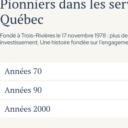
Pionniers dans les ser
Québec
Fondé à Trois-Rivières le 17 novembre 1978 : plus de
investissement. Une histoire fondée sur l’engagement,
Années 70
1978
-
Fondation du Groupe Cloutier à Trois-Riviè
Années 90
1994
- Ouverture des centres financiers de Québe
Années 2000
1997
-
Acquisition d’Omnicourtage et ouverture du
2000
-
Ouverture du centre financier de Sherbro