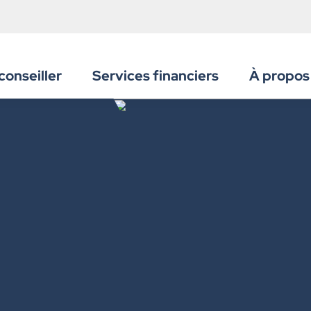
conseiller
Services financiers
À propos
es
Particuliers
Qui nou
 exclusifs
Entreprises & groupes
Notre his
ons et événements
Entrepreneurs & professionnels
Équipe de
artie du groupe