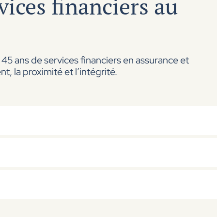
vices financiers au
 45 ans de services financiers en assurance et
 la proximité et l’intégrité.
res.
c et de la Rive-Sud et création du département d’as
 centre financier de Montréal. Ajout des fonds mutue
oke.