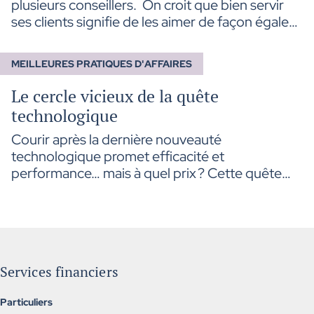
plusieurs conseillers. On croit que bien servir
ses clients signifie de les aimer de façon égale
et de leur donner le même niveau d’attention.
En fait, cette approche est très émotionnelle et
MEILLEURES PRATIQUES D'AFFAIRES
nous rend moins efficace et surtout, moins
présent là où on devrait l’être davantage.
Le cercle vicieux de la quête
technologique
Courir après la dernière nouveauté
technologique promet efficacité et
performance… mais à quel prix ? Cette quête
incessante peut rapidement devenir un cercle
vicieux où la technologie dicte les décisions
plutôt que de les soutenir. Et si le vrai progrès
commençait par un pas de recul ?
Services financiers
Particuliers