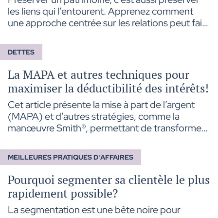
les liens qui l’entourent. Apprenez comment
une approche centrée sur les relations peut faire
toute la différence lors d’un transfert
intergénérationnel.
DETTES
La MAPA et autres techniques pour
maximiser la déductibilité des intérêts!
Cet article présente la mise à part de l’argent
(MAPA) et d’autres stratégies, comme la
manœuvre Smith®, permettant de transformer
progressivement des dettes personnelles en
dettes dont les intérêts sont déductibles. Il en
MEILLEURES PRATIQUES D'AFFAIRES
expose les principes, les conditions
d’application ainsi que les principaux enjeux
Pourquoi segmenter sa clientèle le plus
fiscaux, financiers et juridiques à considérer.
rapidement possible?
La segmentation est une bête noire pour