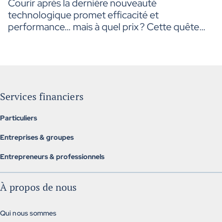
Courir après la dernière nouveauté
technologique promet efficacité et
performance… mais à quel prix ? Cette quête
incessante peut rapidement devenir un cercle
vicieux où la technologie dicte les décisions
plutôt que de les soutenir. Et si le vrai progrès
commençait par un pas de recul ?
Services financiers
Particuliers
Assurance individuelle
Entreprises & groupes
Investissement et retraite
Assurances collectives
Services hypothécaires
Entrepreneurs & professionnels
Assurance collectives alternatives
Assurances, finances et gestion
Régimes de retraite collectifs
À propos de nous
Solutions exclusives
Qui nous sommes