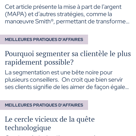
Cet article présente la mise à part de l’argent
(MAPA) et d’autres stratégies, comme la
manœuvre Smith®, permettant de transformer
progressivement des dettes personnelles en
dettes dont les intérêts sont déductibles. Il en
MEILLEURES PRATIQUES D'AFFAIRES
expose les principes, les conditions
d’application ainsi que les principaux enjeux
Pourquoi segmenter sa clientèle le plus
fiscaux, financiers et juridiques à considérer.
rapidement possible?
La segmentation est une bête noire pour
plusieurs conseillers. On croit que bien servir
ses clients signifie de les aimer de façon égale
et de leur donner le même niveau d’attention.
En fait, cette approche est très émotionnelle et
MEILLEURES PRATIQUES D'AFFAIRES
nous rend moins efficace et surtout, moins
présent là où on devrait l’être davantage.
Le cercle vicieux de la quête
technologique