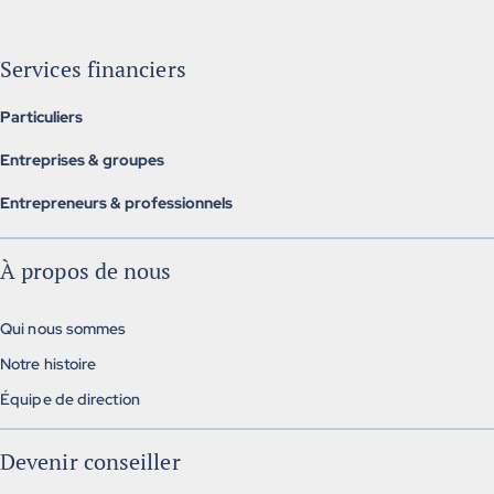
Services financiers
Particuliers
Assurance individuelle
Entreprises & groupes
Investissement et retraite
Assurances collectives
Services hypothécaires
Entrepreneurs & professionnels
Assurance collectives alternatives
Assurances, finances et gestion
Régimes de retraite collectifs
À propos de nous
Solutions exclusives
Qui nous sommes
Notre histoire
Équipe de direction
Devenir conseiller