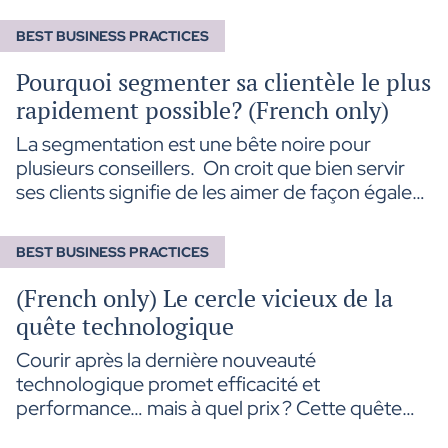
progressivement des dettes personnelles en
dettes dont les intérêts sont déductibles. Il en
BEST BUSINESS PRACTICES
expose les principes, les conditions
d’application ainsi que les principaux enjeux
Pourquoi segmenter sa clientèle le plus
fiscaux, financiers et juridiques à considérer.
rapidement possible? (French only)
La segmentation est une bête noire pour
plusieurs conseillers. On croit que bien servir
ses clients signifie de les aimer de façon égale
et de leur donner le même niveau d’attention.
En fait, cette approche est très émotionnelle et
BEST BUSINESS PRACTICES
nous rend moins efficace et surtout, moins
présent là où on devrait l’être davantage.
(French only) Le cercle vicieux de la
quête technologique
Courir après la dernière nouveauté
technologique promet efficacité et
performance… mais à quel prix ? Cette quête
incessante peut rapidement devenir un cercle